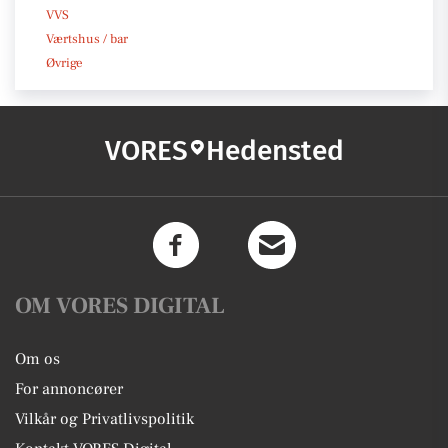
VVS
Værtshus / bar
Øvrige
VORES
Hedensted
OM VORES DIGITAL
Om os
For annoncører
Vilkår og Privatlivspolitik