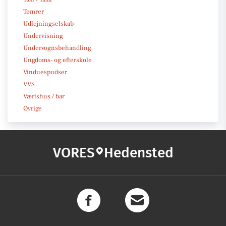
Tømrer
Udlejningselskab
Undervisning
Undervognsbehandling
Ungdoms- og efterskole
Vinduespudser
VVS
Værtshus / bar
Øvrige
VORES
Hedensted