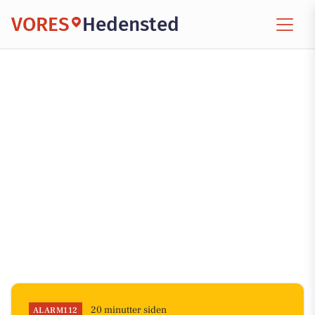
VORES
Hedensted
20 minutter siden
ALARM112