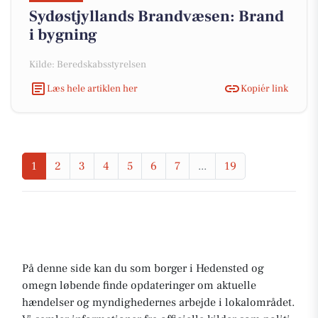
Sydøstjyllands Brandvæsen: Brand
i bygning
Kilde: Beredskabsstyrelsen
Læs hele artiklen her
Kopiér link
1
2
3
4
5
6
7
...
19
På denne side kan du som borger i Hedensted og
omegn løbende finde opdateringer om aktuelle
hændelser og myndighedernes arbejde i lokalområdet.