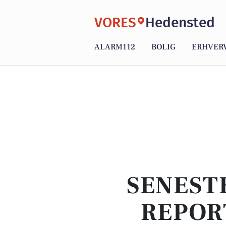
VORES
Hedensted
ALARM112
BOLIG
ERHVER
SENEST
REPOR