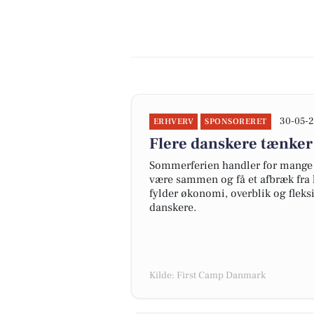
30-05-2
ERHVERV
SPONSORERET
Flere danskere tænker
Sommerferien handler for mange 
være sammen og få et afbræk fra 
fylder økonomi, overblik og fleks
danskere.
Kilde: First Camp Danmark