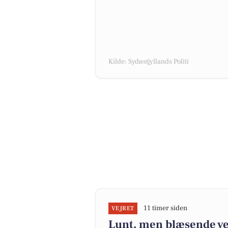
Kilde: Sydøstjyllands Politi
11 timer siden
VEJRET
Lunt, men blæsende vej