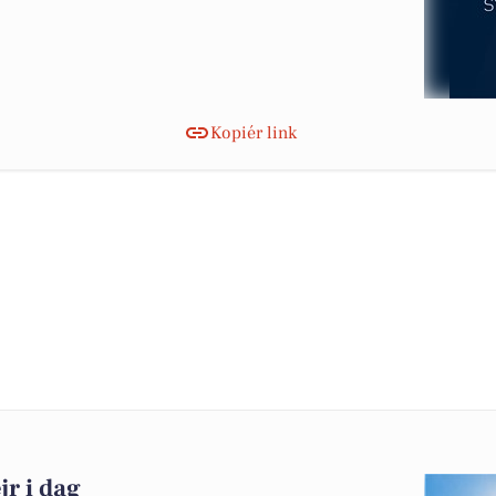
Kopiér link
r i dag