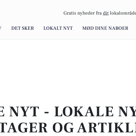
Gratis nyheder fra
dit
lokalområde
V
DET SKER
LOKALT NYT
MØD DINE NABOER
E NYT - LOKALE N
TAGER OG ARTIKL