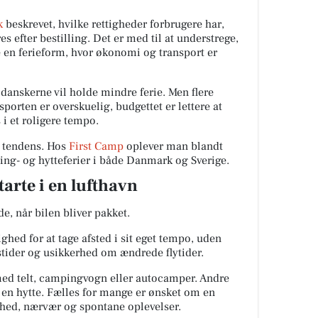
k
beskrevet, hvilke rettigheder forbrugere har,
s efter bestilling. Det er med til at understrege,
ge en ferieform, hvor økonomi og transport er
 danskerne vil holde mindre ferie. Men flere
sporten er overskuelig, budgettet er lettere at
i et roligere tempo.
 tendens. Hos
First Camp
oplever man blandt
ing- og hytteferier i både Danmark og Sverige.
tarte i en lufthavn
e, når bilen bliver pakket.
hed for at tage afsted i sit eget tempo, uden
stider og usikkerhed om ændrede flytider.
ed telt, campingvogn eller autocamper. Andre
i en hytte. Fælles for mange er ønsket om en
frihed, nærvær og spontane oplevelser.