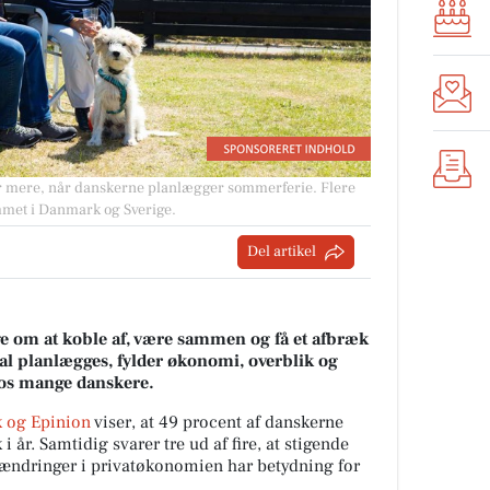
der mere, når danskerne planlægger sommerferie. Flere
mmet i Danmark og Sverige.
Del artikel
 om at koble af, være sammen og få et afbræk
al planlægges, fylder økonomi, overblik og
 hos mange danskere.
 og Epinion
viser, at 49 procent af danskerne
i år. Samtidig svarer tre ud af fire, at stigende
g ændringer i privatøkonomien har betydning for