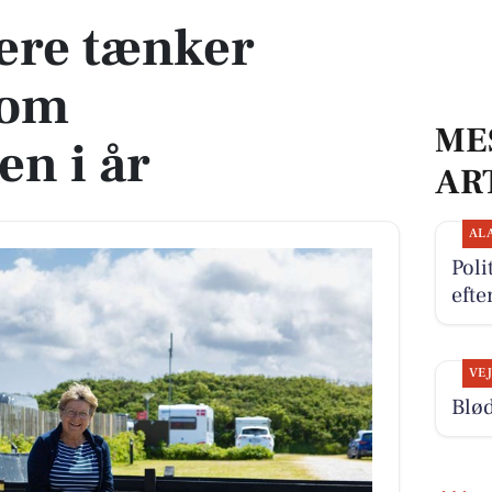
ere tænker
 om
ME
n i år
AR
AL
Poli
efte
VE
Blød