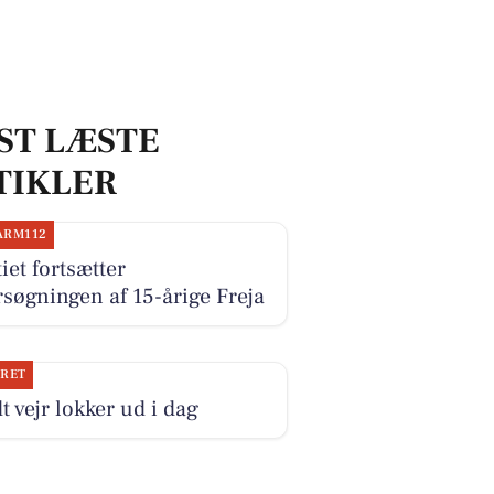
ST LÆSTE
TIKLER
ARM112
tiet fortsætter
rsøgningen af 15-årige Freja
JRET
t vejr lokker ud i dag