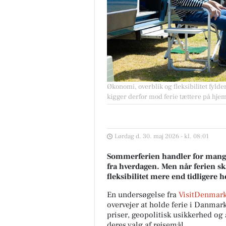
Økonomi, overblik og fleksibilitet fyl
kigger derfor mod ferie tættere på hje
Lørdag d. 30. maj 2026 - kl. 08:01
Sommerferien handler for mange
fra hverdagen. Men når ferien sk
fleksibilitet mere end tidligere
En undersøgelse fra
VisitDenmark
overvejer at holde ferie i Danmark 
priser, geopolitisk usikkerhed o
deres valg af rejsemål.