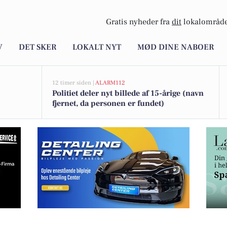
Gratis nyheder fra
dit
lokalområde
V
DET SKER
LOKALT NYT
MØD DINE NABOER
12 timer siden |
ALARM112
Politiet deler nyt billede af 15-årige (navn
fjernet, da personen er fundet)
sommerferien i år