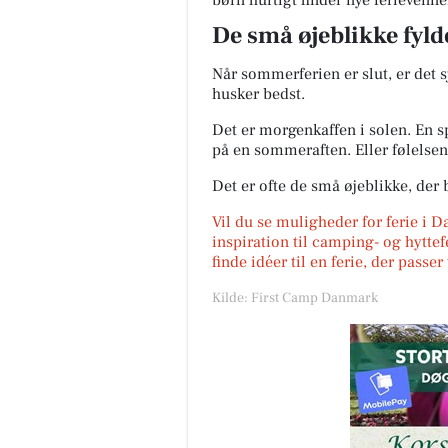
børn hurtigt finder nye ferievenne
De små øjeblikke fyld
Når sommerferien er slut, er det 
husker bedst.
Det er morgenkaffen i solen. En sp
på en sommeraften. Eller følelsen 
Det er ofte de små øjeblikke, der b
Vil du se muligheder for ferie i 
inspiration til camping- og hyttef
finde idéer til en ferie, der passe
Kilde: First Camp Danmark