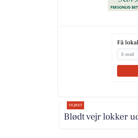
Få loka
Email
VEJRET
Blødt vejr lokker u