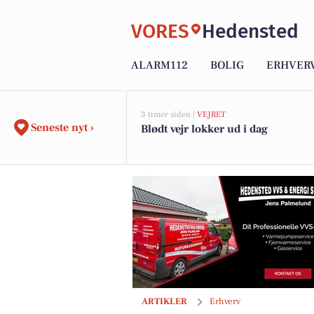
VORES
Hedensted
ALARM112
BOLIG
ERHVER
3 timer siden |
VEJRET
Seneste nyt ›
Blødt vejr lokker ud i dag
Flere danskere tænker anderledes om 
ARTIKLER
Erhverv