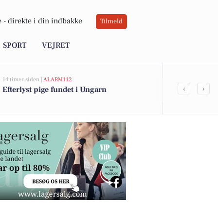
 -
direkte i din indbakke
Tilmeld
SPORT
VEJRET
14 timer siden |
ALARM112
21 timer siden |
A
‹
›
Efterlyst pige fundet i Ungarn
Politiet dele