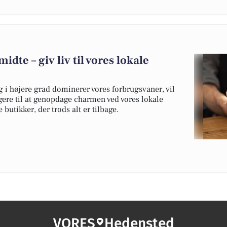
idte – giv liv til vores lokale
g i højere grad dominerer vores forbrugsvaner, vil
gere til at genopdage charmen ved vores lokale
butikker, der trods alt er tilbage.
VORES
Hedensted