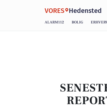
VORES
Hedensted
ALARM112
BOLIG
ERHVER
SENEST
REPOR