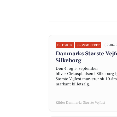
02-06-
DET SKER
SPONSORERET
Danmarks Største Vejfe
Silkeborg
Den 4. og 5. september
bliver Cirkuspladsen i Silkeborg 
Største Vejfest markerer sit 10-
markant billetsalg.
Kilde: Danmarks Største Vejfest