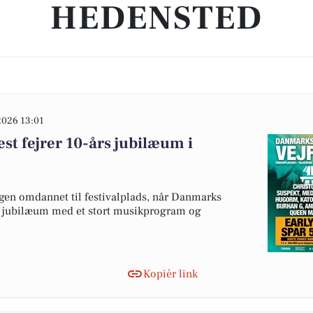
HEDENSTED
2026 13:01
st fejrer 10-års jubilæum i
igen omdannet til festivalplads, når Danmarks
års jubilæum med et stort musikprogram og
Kopiér link