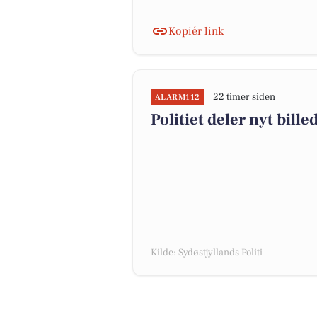
Kopiér link
22 timer siden
ALARM112
Politiet deler nyt bille
Kilde: Sydøstjyllands Politi