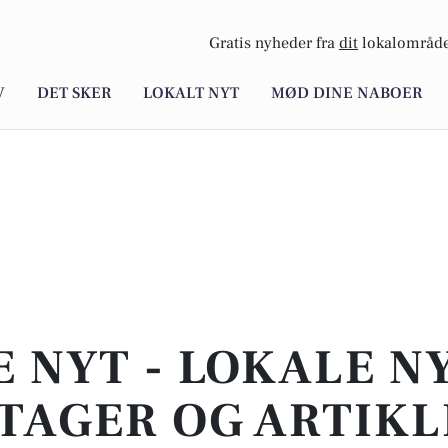
Gratis nyheder fra
dit
lokalområde
V
DET SKER
LOKALT NYT
MØD DINE NABOER
E NYT - LOKALE N
TAGER OG ARTIKL