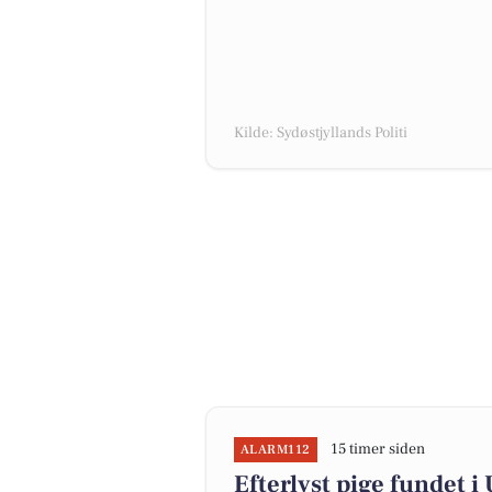
Kilde: Sydøstjyllands Politi
15 timer siden
ALARM112
Efterlyst pige fundet i