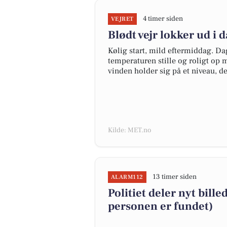
4 timer siden
VEJRET
Blødt vejr lokker ud i 
Kølig start, mild eftermiddag. Da
temperaturen stille og roligt op 
vinden holder sig på et niveau, d
Kilde: MET.no
13 timer siden
ALARM112
Politiet deler nyt bille
personen er fundet)