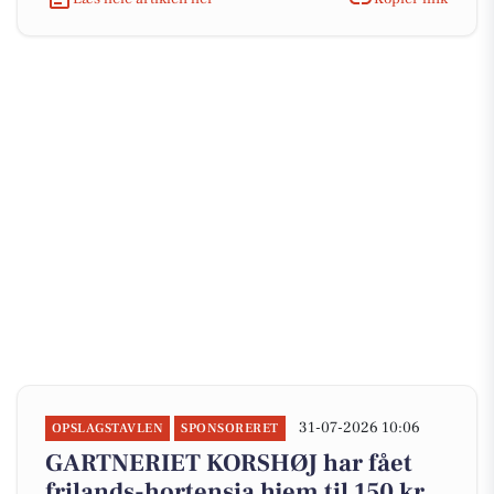
31-07-2026 10:06
OPSLAGSTAVLEN
SPONSORERET
GARTNERIET KORSHØJ har fået
frilands-hortensia hjem til 150 kr.