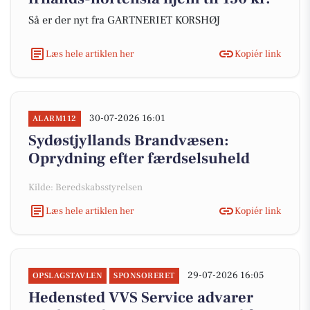
Så er der nyt fra GARTNERIET KORSHØJ
Læs hele artiklen her
Kopiér link
30-07-2026 16:01
ALARM112
Sydøstjyllands Brandvæsen:
Oprydning efter færdselsuheld
Kilde: Beredskabsstyrelsen
Læs hele artiklen her
Kopiér link
29-07-2026 16:05
OPSLAGSTAVLEN
SPONSORERET
Hedensted VVS Service advarer