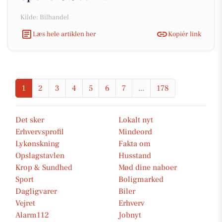
Kilde: Bilhandel
Læs hele artiklen her
Kopiér link
1
2
3
4
5
6
7
...
178
Det sker
Lokalt nyt
Erhvervsprofil
Mindeord
Lykønskning
Fakta om
Opslagstavlen
Husstand
Krop & Sundhed
Mød dine naboer
Sport
Boligmarked
Dagligvarer
Biler
Vejret
Erhverv
Alarm112
Jobnyt