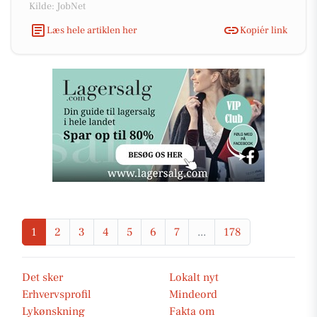
Kilde: JobNet
Læs hele artiklen her
Kopiér link
1
2
3
4
5
6
7
...
178
Det sker
Lokalt nyt
Erhvervsprofil
Mindeord
Lykønskning
Fakta om