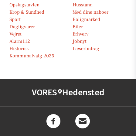
Opslagstavlen
Husstand
Krop & Sundhed
Mød dine naboer
Sport
Boligmarked
Dagligvarer
Biler
Vejret
Erhverv
Alarm112
Jobnyt
Historisk
Læserbidrag
Kommunalvalg 2025
VORES
Hedensted