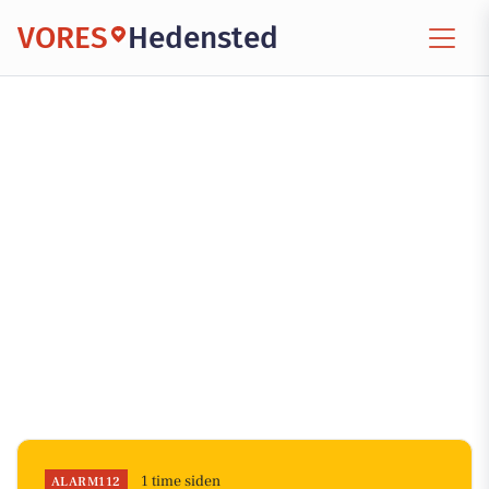
VORES
Hedensted
1 time siden
ALARM112