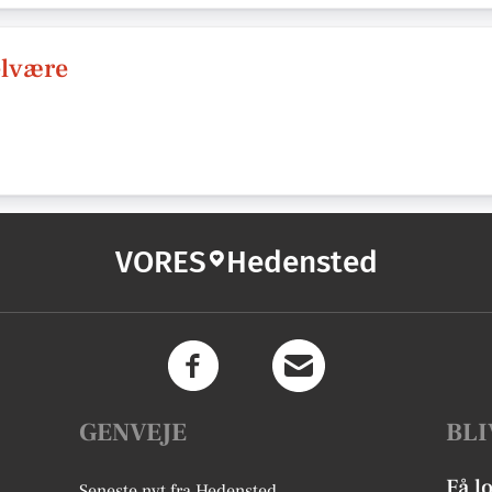
elvære
VORES
Hedensted
GENVEJE
BLI
Få l
Seneste nyt fra Hedensted