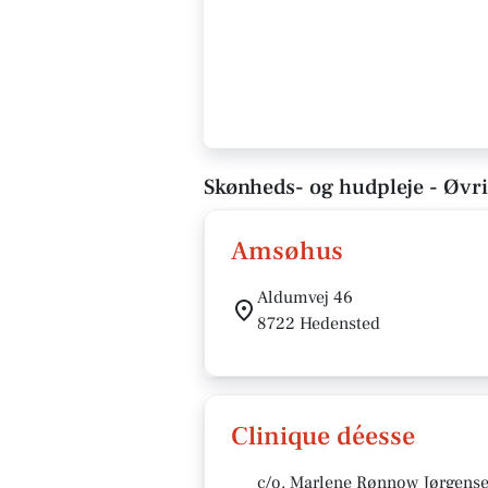
Skønheds- og hudpleje - Øvri
Amsøhus
Aldumvej 46
8722 Hedensted
Clinique déesse
c/o. Marlene Rønnow Jørgens