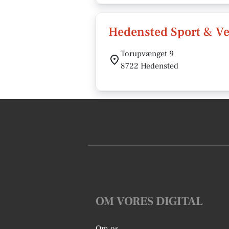
Hedensted Sport & V
Torupvænget 9
8722 Hedensted
OM VORES DIGITAL
Om os