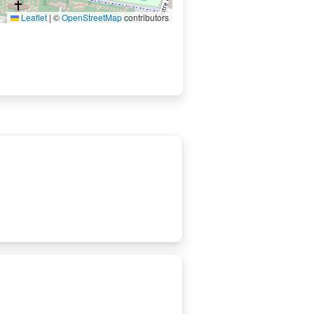
Leaflet
|
©
OpenStreetMap
contributors