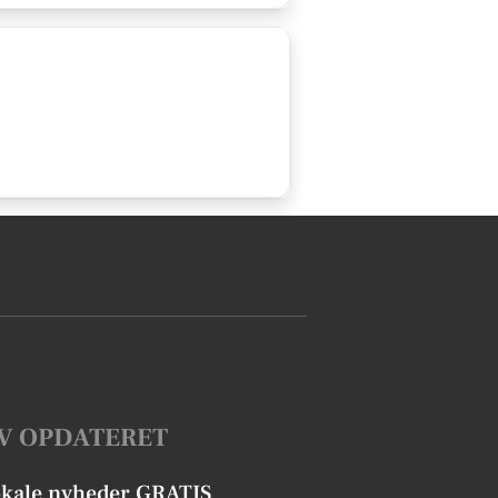
V OPDATERET
okale nyheder GRATIS