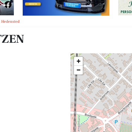
i Hedensted
TZEN
+
−