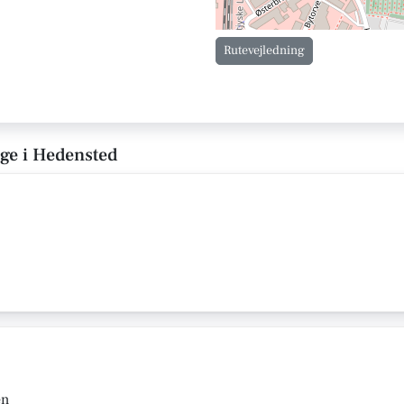
Rutevejledning
ge i Hedensted
en