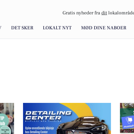
Gratis nyheder fra
dit
lokalområde
V
DET SKER
LOKALT NYT
MØD DINE NABOER