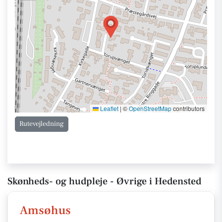
Leaflet
|
©
OpenStreetMap
contributors
Rutevejledning
Skønheds- og hudpleje - Øvrige i Hedensted
Amsøhus