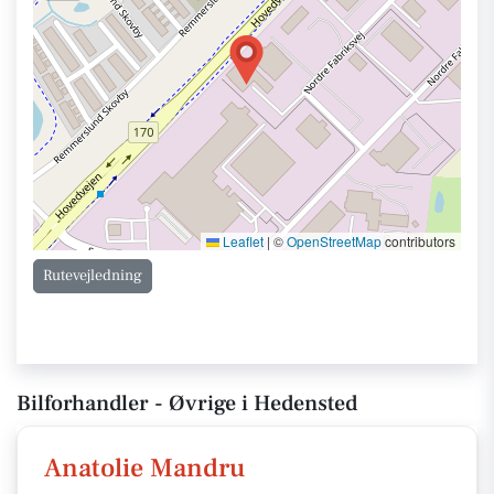
Leaflet
|
©
OpenStreetMap
contributors
Rutevejledning
Bilforhandler - Øvrige i Hedensted
Anatolie Mandru