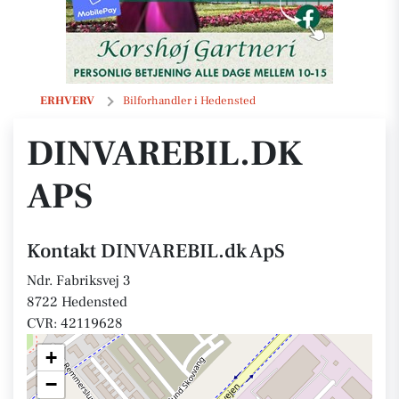
DINVAREBIL.dk ApS
ERHVERV
Bilforhandler i Hedensted
DINVAREBIL.DK
APS
Kontakt DINVAREBIL.dk ApS
Ndr. Fabriksvej 3
8722 Hedensted
CVR: 42119628
+
−