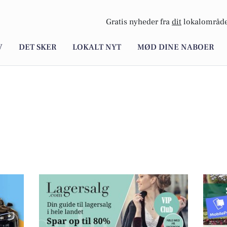
Gratis nyheder fra
dit
lokalområde
V
DET SKER
LOKALT NYT
MØD DINE NABOER