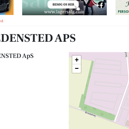
ed
DENSTED APS
ENSTED ApS
+
−