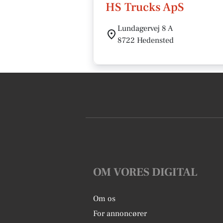
HS Trucks ApS
Lundagervej 8 A
8722 Hedensted
OM VORES DIGITAL
Om os
For annoncører