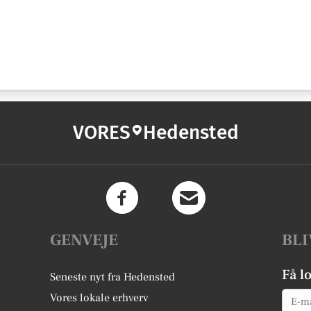
VORES
Hedensted
GENVEJE
BLI
Få l
Seneste nyt fra Hedensted
Email
Vores lokale erhverv