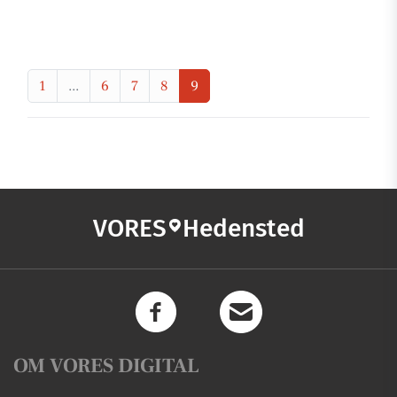
1
...
6
7
8
9
VORES
Hedensted
OM VORES DIGITAL