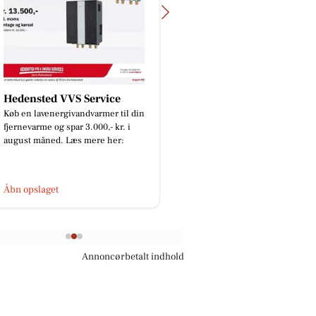
d VVS Service
GARTNERIET KORSHØJ
energivandvarmer til din
 og spar 3.000,- kr. i
ed. Læs mere her:
get
Åbn opslaget
Annoncørbetalt indhold