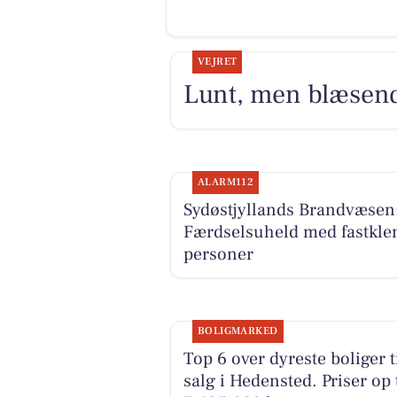
VEJRET
Lunt, men blæsende
ALARM112
Sydøstjyllands Brandvæsen
Færdselsuheld med fastkle
personer
BOLIGMARKED
Top 6 over dyreste boliger t
salg i Hedensted. Priser op t