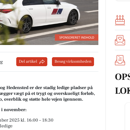
rg
Del artikel
Besøg virksomheden
OP
 og Hedensted er der stadig ledige pladser på
LO
ægger vægt på et trygt og overskueligt forløb,
, overblik og støtte hele vejen igennem.
r i november:
ber 2025 kl. 16:00 – 18:30
 ledige