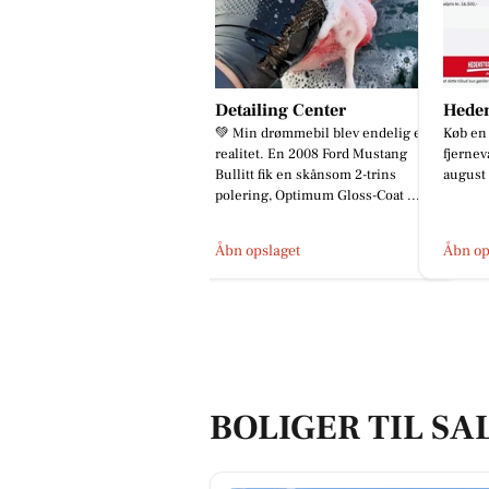
Detailing Center
Heden
💚 Min drømmebil blev endelig en
Køb en 
realitet. En 2008 Ford Mustang
fjernev
Bullitt fik en skånsom 2-trins
august
polering, Optimum Gloss-Coat ...
Åbn opslaget
Åbn op
BOLIGER TIL SA