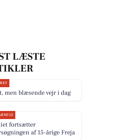
ST LÆSTE
TIKLER
JRET
, men blæsende vejr i dag
ARM112
tiet fortsætter
rsøgningen af 15-årige Freja