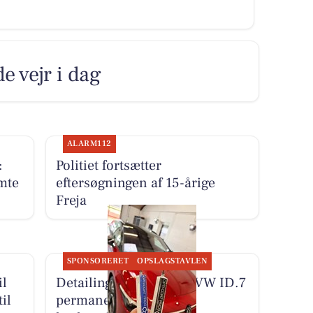
 vejr i dag
ALARM112
:
Politiet fortsætter
mte
eftersøgningen af 15-årige
Freja
SPONSORERET
OPSLAGSTAVLEN
il
Detailing Center giver VW ID.7
il
permanent keramisk