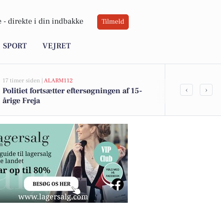
 -
direkte i din indbakke
Tilmeld
SPORT
VEJRET
17 timer siden |
ALARM112
18 timer siden |
B
‹
›
Politiet fortsætter eftersøgningen af 15-
Top 6 over dy
årige Freja
Hedensted. P