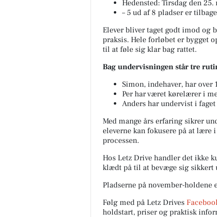
Hedensted: Tirsdag den 25. 
– 5 ud af 8 pladser er tilbage
Elever bliver taget godt imod og b
praksis. Hele forløbet er bygget 
til at føle sig klar bag rattet.
Bag undervisningen står tre rut
Simon, indehaver, har over 1
Per har været kørelærer i m
Anders har undervist i faget 
Med mange års erfaring sikrer unde
eleverne kan fokusere på at lære i
processen.
Hos Letz Drive handler det ikke k
klædt på til at bevæge sig sikkert 
Pladserne på november-holdene er
Følg med på Letz Drives
Facebook
holdstart, priser og praktisk info