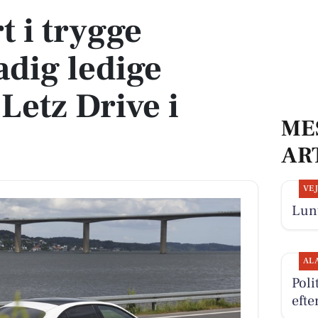
t i trygge
adig ledige
Letz Drive i
ME
AR
VE
Lunt
AL
Poli
efte