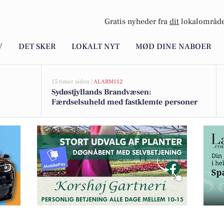
Gratis nyheder fra
dit
lokalområde
V
DET SKER
LOKALT NYT
MØD DINE NABOER
15 timer siden |
ALARM112
Sydøstjyllands Brandvæsen:
Færdselsuheld med fastklemte personer
ledige pladser hos Letz Drive i november