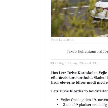
Foto: Lets Drive
.
Jakob Hellemann Falbo
Fredag d. 15. aug. 2025 - kl. 13:50
Hos Letz Drive Køreskole i Vejle
efterårets kørekorthold. Skolen l
hvor eleverne bliver mødt med ro
Letz Drive tilbyder to holdstarte
Vejle: Onsdag den 19. novem
– 3 ud af 9 pladser er stadig