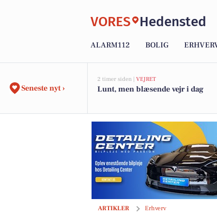
VORES
Hedensted
ALARM112
BOLIG
ERHVER
2 timer siden |
VEJRET
Seneste nyt ›
Lunt, men blæsende vejr i dag
Tag kørekort i trygge hænder – stadig 
ARTIKLER
Erhverv