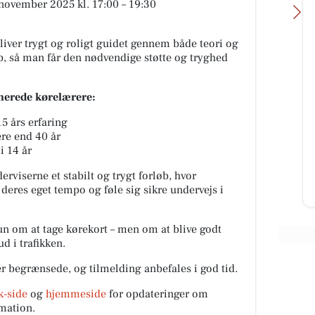
november 2025 kl. 17:00 – 19:30
liver trygt og roligt guidet gennem både teori og
op, så man får den nødvendige støtte og tryghed
inerede kørelærere:
Detailing Center
Hedenste
💚 Min drømmebil blev endelig en
Køb en lav
5 års erfaring
realitet. En 2008 Ford Mustang
fjernevarme
ere end 40 år
Bullitt fik en skånsom 2-trins
august mån
i 14 år
polering, Optimum Gloss-Coat ...
rviserne et stabilt og trygt forløb, hvor
 deres eget tempo og føle sig sikre undervejs i
Åbn opslaget
Åbn opsla
un om at tage kørekort – men om at blive godt
ud i trafikken.
 begrænsede, og tilmelding anbefales i god tid.
-side
og
hjemmeside
for opdateringer om
rmation.