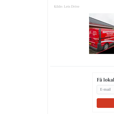
Kilde: Lets Drive
Få loka
Email