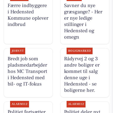
Færre indbyggere
Savner du nye
i Hedensted
græsgange? - Her
Kommune oplever
er nye ledige
indbrud
stillinger i
Hedensted og
omegn
JOBNYT
BOLIGMARKED
Bredt job som
Rådyrvej 2 og 3
pladsmedarbejder
andre boliger er
hos MC Transport
kommet til salg
i Hedensted med
denne uge i
bil- og IT-fokus
Hedensted - se
boligerne her.
ALARM112
ALARM112
Politiet fortsætter
Politiet deler nyt