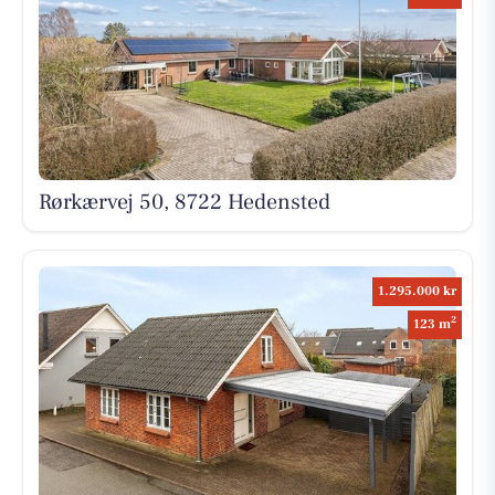
Rørkærvej 50, 8722 Hedensted
1.295.000 kr
2
123 m