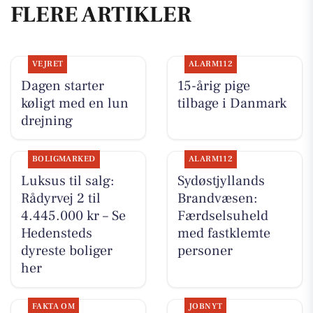
FLERE ARTIKLER
VEJRET
ALARM112
Dagen starter
15-årig pige
køligt med en lun
tilbage i Danmark
drejning
BOLIGMARKED
ALARM112
Luksus til salg:
Sydøstjyllands
Rådyrvej 2 til
Brandvæsen:
4.445.000 kr – Se
Færdselsuheld
Hedensteds
med fastklemte
dyreste boliger
personer
her
FAKTA OM
JOBNYT