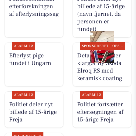
efterforskningen
billede af 15-årige
af efterlysningssag
(navn fjernet, da
personen er
fundet)
ALARM112
SPONSORERET
OPSLAGSTAVLEN
Efterlyst pige
Detailing Center
fundet i Ungarn
klargør ny Skoda
Elroq RS med
keramisk coating
ALARM112
ALARM112
Politiet deler nyt
Politiet fortsætter
billede af 15-årige
eftersøgningen af
Freja
15-årige Freja