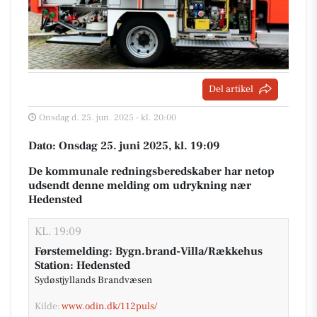
Del artikel
Onsdag d. 25. jun. 2025 - kl. 20:00
Dato: Onsdag 25. juni 2025, kl. 19:09
De kommunale redningsberedskaber har netop
udsendt denne melding om udrykning nær
Hedensted
KL. 19:09
Førstemelding: Bygn.brand-Villa/Rækkehus
Station: Hedensted
Sydøstjyllands Brandvæsen
Kilde:
www.odin.dk/112puls/