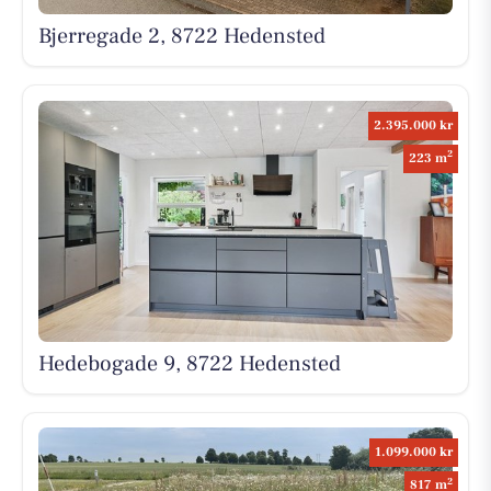
Bjerregade 2, 8722 Hedensted
2.395.000 kr
2
223 m
Hedebogade 9, 8722 Hedensted
1.099.000 kr
2
817 m