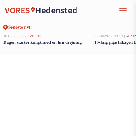
VORES
Hedensted
Seneste nyt ›
10 timer siden |
VEJRET
09-08-2026 13:31 |
ALAR
Dagen starter køligt med en lun drejning
15-årig pige tilbage 