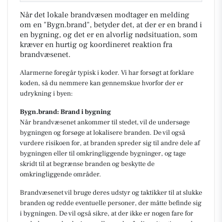
Når det lokale brandvæsen modtager en melding
om en "Bygn.brand", betyder det, at der er en brand i
en bygning, og det er en alvorlig nødsituation, som
kræver en hurtig og koordineret reaktion fra
brandvæsenet.
Alarmerne foregår typisk i koder. Vi har forsøgt at forklare
koden, så du nemmere kan gennemskue hvorfor der er
udrykning i byen:
Bygn.brand: Brand i bygning
Når brandvæsenet ankommer til stedet, vil de undersøge
bygningen og forsøge at lokalisere branden. De vil også
vurdere risikoen for, at branden spreder sig til andre dele af
bygningen eller til omkringliggende bygninger, og tage
skridt til at begrænse branden og beskytte de
omkringliggende områder.
Brandvæsenet vil bruge deres udstyr og taktikker til at slukke
branden og redde eventuelle personer, der måtte befinde sig
i bygningen. De vil også sikre, at der ikke er nogen fare for