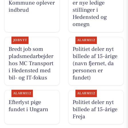
Kommune oplever
er nye ledige
indbrud
stillinger i
Hedensted og
omegn
JOBNYT
ALARM112
Bredt job som
Politiet deler nyt
pladsmedarbejder
billede af 15-årige
hos MC Transport
(navn fjernet, da
i Hedensted med
personen er
bil- og IT-fokus
fundet)
ALARM112
ALARM112
Efterlyst pige
Politiet deler nyt
fundet i Ungarn
billede af 15-årige
Freja