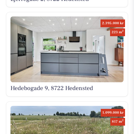
2.395.000 kr
2
223 m
Hedebogade 9, 8722 Hedensted
1.099.000 kr
2
817 m