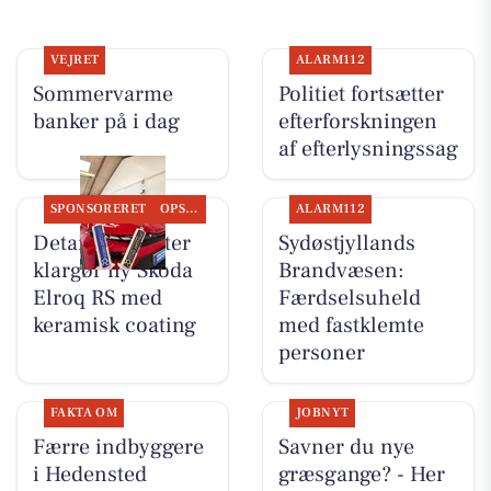
VEJRET
ALARM112
Sommervarme
Politiet fortsætter
banker på i dag
efterforskningen
af efterlysningssag
SPONSORERET
OPSLAGSTAVLEN
ALARM112
Detailing Center
Sydøstjyllands
klargør ny Skoda
Brandvæsen:
Elroq RS med
Færdselsuheld
keramisk coating
med fastklemte
personer
FAKTA OM
JOBNYT
Færre indbyggere
Savner du nye
i Hedensted
græsgange? - Her