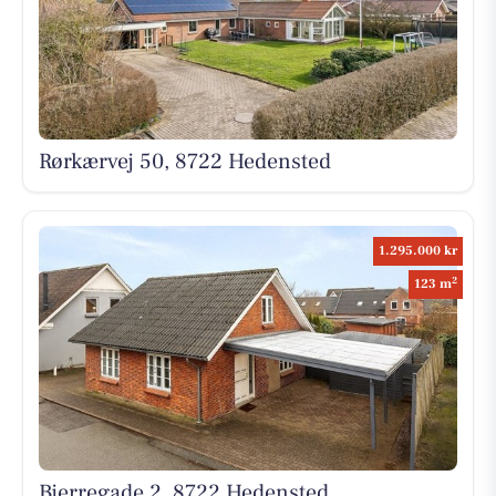
Rørkærvej 50, 8722 Hedensted
1.295.000 kr
2
123 m
Bjerregade 2, 8722 Hedensted