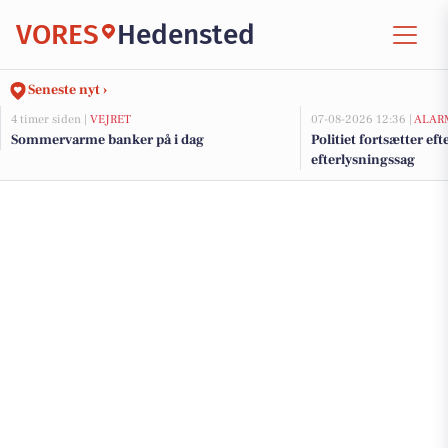
VORES
Hedensted
Seneste nyt ›
4 timer siden |
VEJRET
07-08-2026 12:36 |
ALAR
Sommervarme banker på i dag
Politiet fortsætter ef
efterlysningssag