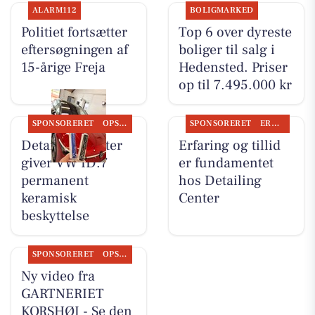
ALARM112
BOLIGMARKED
Politiet fortsætter
Top 6 over dyreste
eftersøgningen af
boliger til salg i
15-årige Freja
Hedensted. Priser
op til 7.495.000 kr
SPONSORERET
OPSLAGSTAVLEN
SPONSORERET
ERHVERV
Detailing Center
Erfaring og tillid
giver VW ID.7
er fundamentet
permanent
hos Detailing
keramisk
Center
beskyttelse
SPONSORERET
OPSLAGSTAVLEN
Ny video fra
GARTNERIET
KORSHØJ - Se den