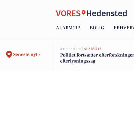
VORES
Hedensted
ALARM112
BOLIG
ERHVER
3 timer siden |
ALARM112
Seneste nyt ›
Politiet fortsætter efterforskninge
efterlysningssag