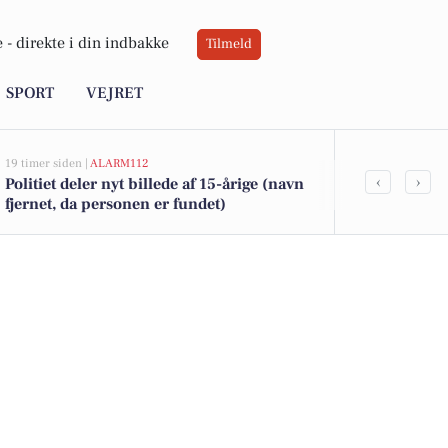
 -
direkte i din indbakke
Tilmeld
SPORT
VEJRET
19 timer siden |
ALARM112
21 timer siden |
A
‹
›
Politiet deler nyt billede af 15-årige (navn
Efterlyst pig
fjernet, da personen er fundet)