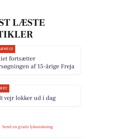
ST LÆSTE
TIKLER
ARM112
tiet fortsætter
rsøgningen af 15-årige Freja
JRET
t vejr lokker ud i dag
Send en gratis lykønskning