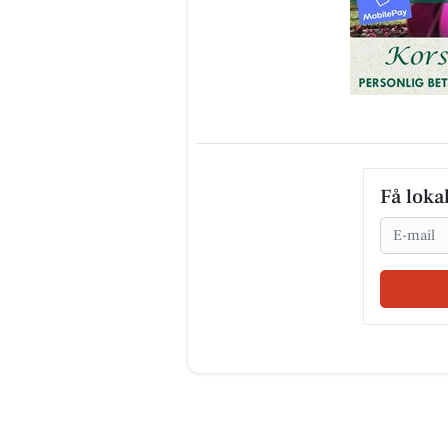
Få loka
Email