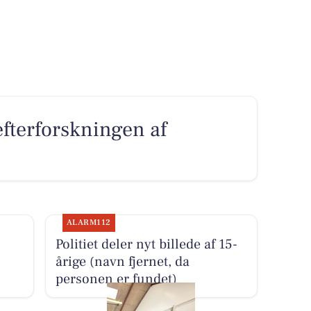
 efterforskningen af
ALARM112
Politiet deler nyt billede af 15-
årige (navn fjernet, da
personen er fundet)