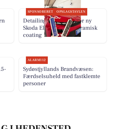
SPONSORERET
OPSLAGSTAVLEN
rn
Detailing Center klargør ny
Skoda Elroq RS med keramisk
coating
ALARM112
15-
Sydøstjyllands Brandvæsen:
Færdselsuheld med fastklemte
personer
LG I HEDENSTED