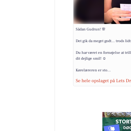
Sådan Gudrun! 🌸
Det gik da meget godt… trods lid
Du har været en fornøjelse at tri
dit dejlige smil! ☺️
Kørelæreren er sto...
Se hele opslaget på Lets D