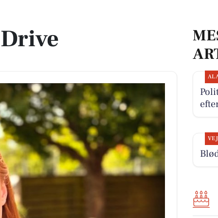
 Drive
ME
AR
AL
Poli
efte
VE
Blød