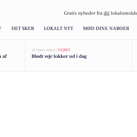
Gratis nyheder fra
dit
lokalområde
V
DET SKER
LOKALT NYT
MØD DINE NABOER
10 timer siden |
VEJRET
n af
Blødt vejr lokker ud i dag