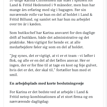
37-årige Karina Christensen har stået i spidsen for
Land & Fritid Hedensted i 9 måneder, men hun har
mange års erfaring med sig i bagagen. Før sin
nuværende rolle var hun en del af holdet i Land &
Fritid Billund, og samlet set har hun nu arbejdet
over tre år i kæden.
Som butikschef har Karina ansvaret for den daglige
drift af butikken, både det administrative og det
praktiske. Men vigtigst for hende er, at alle
medarbejdere føler sig som en del af holdet.
”Jeg synes, det er vigtigt, at vi er et team – vi løfter i
flok, og alle er en del af det fælles ansvar. Her er
ingen, der er for fine til at tage en kost og feje gulvet,
hvis det er det, der skal til,” fortæller hun med et
smil.
En arbejdsplads med korte beslutningsveje
For Karina er det bedste ved at arbejde i Land &
Fritid netop kombinationen af et stort firma og en
nærværende dagligdag: