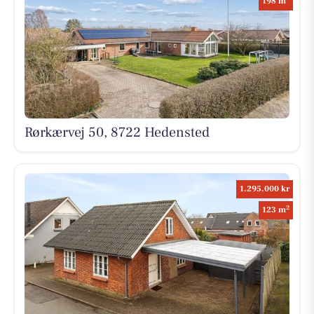
198 m
Rørkærvej 50, 8722 Hedensted
1.295.000 kr
2
123 m