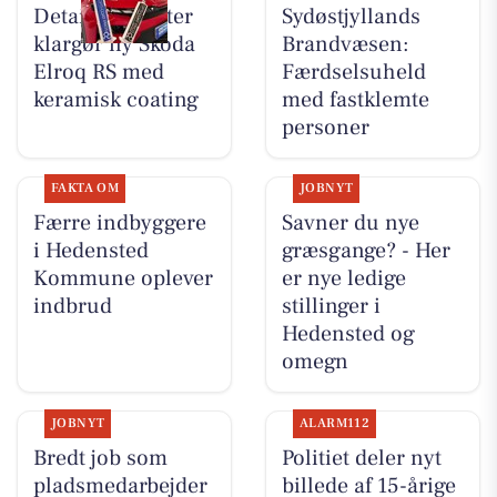
Detailing Center
Sydøstjyllands
klargør ny Skoda
Brandvæsen:
Elroq RS med
Færdselsuheld
keramisk coating
med fastklemte
personer
FAKTA OM
JOBNYT
Færre indbyggere
Savner du nye
i Hedensted
græsgange? - Her
Kommune oplever
er nye ledige
indbrud
stillinger i
Hedensted og
omegn
JOBNYT
ALARM112
Bredt job som
Politiet deler nyt
pladsmedarbejder
billede af 15-årige