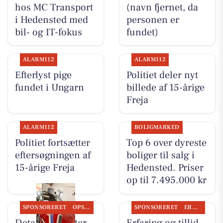
hos MC Transport
(navn fjernet, da
i Hedensted med
personen er
bil- og IT-fokus
fundet)
ALARM112
ALARM112
Efterlyst pige
Politiet deler nyt
fundet i Ungarn
billede af 15-årige
Freja
ALARM112
BOLIGMARKED
Politiet fortsætter
Top 6 over dyreste
eftersøgningen af
boliger til salg i
15-årige Freja
Hedensted. Priser
op til 7.495.000 kr
SPONSORERET
OPSLAGSTAVLEN
SPONSORERET
ERHVERV