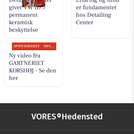
Detailing Center
Erfaring og tillid
giver VW ID.7
er fundamentet
permanent
hos Detailing
keramisk
Center
beskyttelse
SPONSORERET
OPSLAGSTAVLEN
Ny video fra
GARTNERIET
KORSHØJ - Se den
her
VORES
Hedensted