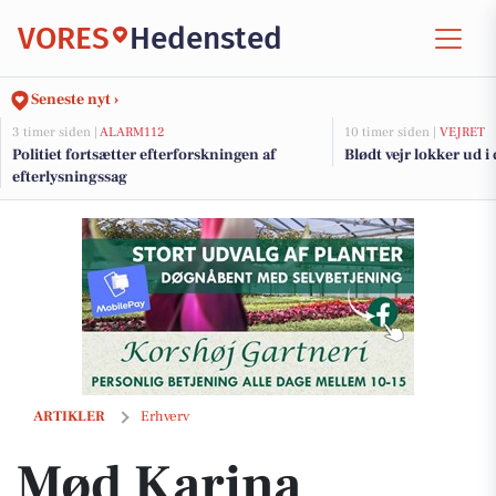
VORES
Hedensted
Seneste nyt ›
3 timer siden |
ALARM112
10 timer siden |
VEJRET
Politiet fortsætter efterforskningen af
Blødt vejr lokker ud i
efterlysningssag
Mød Karina Christensen: Butikschefen der skaber fællesskab i Land 
ARTIKLER
Erhverv
Mød Karina