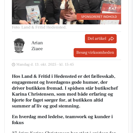
Foto: Land & Fritid Hedensted
.
Del artikel
Arian
Ziaee
Besøg virksomheden
Mandag d. 13. okt. 2025 - kl. 15:45
Hos Land & Fritid i Hedensted er det fællesskab,
engagement og hverdagens gode humør, der
driver butikken fremad. I spidsen står butikschef
Karina Christensen, som med både erfaring og
hjerte for faget sørger for, at butikken altid
summer af liv og god stemning.
En hverdag med ledelse, teamwork og kunder i
fokus