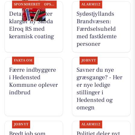
SPONSORERET
OPSLAGSTAVLEN
ALARM112
Detailing Center
Sydøstjyllands
klargør ny Skoda
Brandvæsen:
Elroq RS med
Færdselsuheld
keramisk coating
med fastklemte
personer
FAKTA OM
JOBNYT
Færre indbyggere
Savner du nye
i Hedensted
græsgange? - Her
Kommune oplever
er nye ledige
indbrud
stillinger i
Hedensted og
omegn
JOBNYT
ALARM112
Bredt job som
Politiet deler nyt