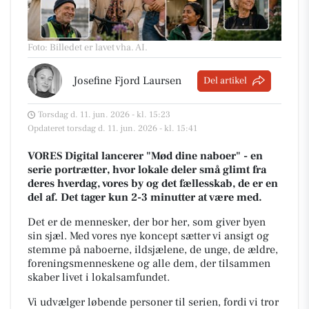
Foto: Billedet er lavet vha. AI
.
Josefine Fjord Laursen
Del artikel
Torsdag d. 11. jun. 2026 - kl. 15:23
Opdateret torsdag d. 11. jun. 2026 - kl. 15:41
VORES Digital lancerer "Mød dine naboer" - en
serie portrætter, hvor lokale deler små glimt fra
deres hverdag, vores by og det fællesskab, de er en
del af. Det tager kun 2-3 minutter at være med.
Det er de mennesker, der bor her, som giver byen
sin sjæl.
Med vores nye koncept sætter vi ansigt og
stemme på naboerne, ildsjælene, de unge, de ældre,
foreningsmenneskene og alle dem, der tilsammen
skaber livet i lokalsamfundet.
Vi udvælger løbende personer til serien, fordi vi tror