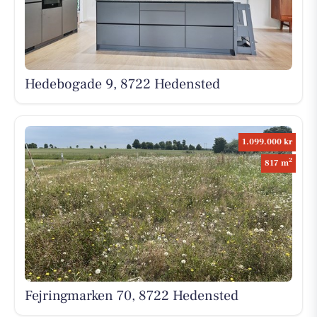
Hedebogade 9, 8722 Hedensted
1.099.000 kr
2
817 m
Fejringmarken 70, 8722 Hedensted