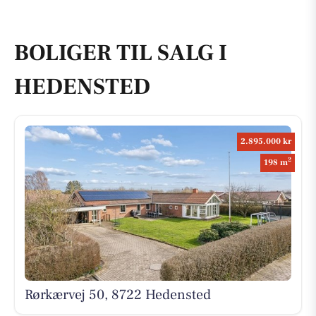
BOLIGER TIL SALG I
HEDENSTED
2.895.000 kr
2
198 m
Rørkærvej 50, 8722 Hedensted