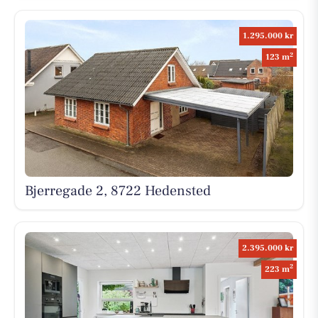
1.295.000 kr
2
123 m
Bjerregade 2, 8722 Hedensted
2.395.000 kr
2
223 m