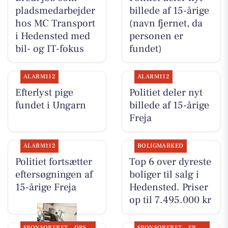
pladsmedarbejder
billede af 15-årige
hos MC Transport
(navn fjernet, da
i Hedensted med
personen er
bil- og IT-fokus
fundet)
ALARM112
ALARM112
Efterlyst pige
Politiet deler nyt
fundet i Ungarn
billede af 15-årige
Freja
ALARM112
BOLIGMARKED
Politiet fortsætter
Top 6 over dyreste
eftersøgningen af
boliger til salg i
15-årige Freja
Hedensted. Priser
op til 7.495.000 kr
SPONSORERET
OPSLAGSTAVLEN
SPONSORERET
ERHVERV