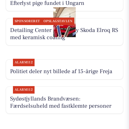
Efterlyst pige fundet i Ungarn
SPONSORERET
OPSLAGSTAVLEN
Detailing Center klargør ny Skoda Elroq RS
med keramisk coating
ALARM112
Politiet deler nyt billede af 15-årige Freja
ALARM112
Sydøstjyllands Brandvæsen:
Færdselsuheld med fastklemte personer