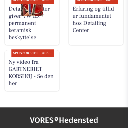
Detailing Center
Erfaring og tillid
giver VW ID.7
er fundamentet
permanent
hos Detailing
keramisk
Center
beskyttelse
SPONSORERET
OPSLAGSTAVLEN
Ny video fra
GARTNERIET
KORSHØJ - Se den
her
VORES
Hedensted