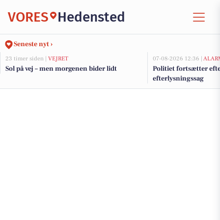
VORES
Hedensted
Seneste nyt ›
23 timer siden |
VEJRET
07-08-2026 12:36 |
ALAR
Sol på vej – men morgenen bider lidt
Politiet fortsætter ef
efterlysningssag