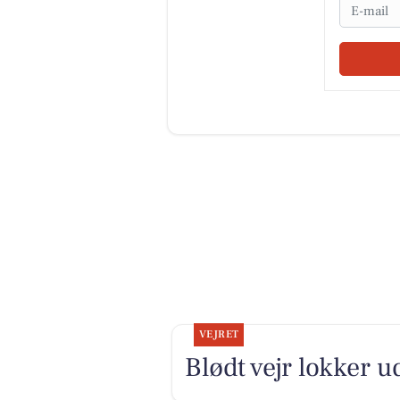
Email
VEJRET
Blødt vejr lokker u