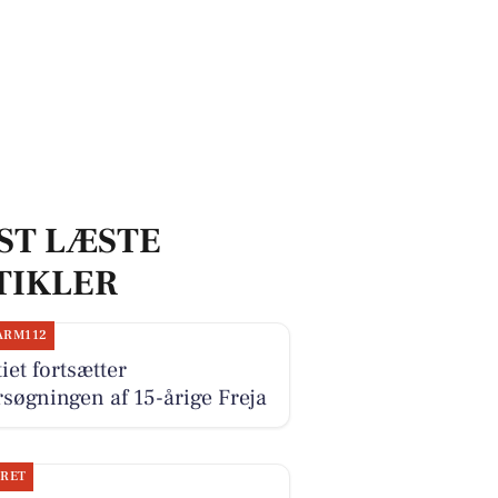
ST LÆSTE
TIKLER
ARM112
tiet fortsætter
rsøgningen af 15-årige Freja
JRET