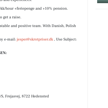
0 Dkk/hour +feriepenge and +10% pension.
o get a raise.
 stable and positive team. With Danish, Polish
by e-mail:
jesper@skrotpriser.dk
, Use Subject:
EN:
 Frejasvej, 8722 Hedensted