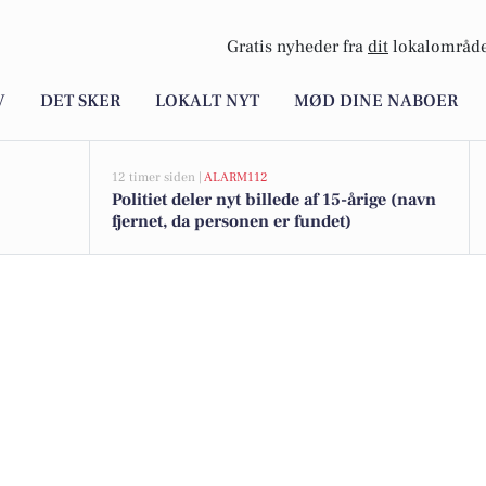
Gratis nyheder fra
dit
lokalområde
V
DET SKER
LOKALT NYT
MØD DINE NABOER
12 timer siden |
ALARM112
Politiet deler nyt billede af 15-årige (navn
fjernet, da personen er fundet)