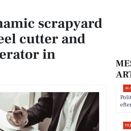
steel cutter and machine operator in Hedensted
namic scrapyard
eel cutter and
erator in
ME
AR
AL
Poli
efte
VE