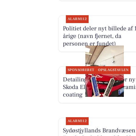
ALARM112
Politiet deler nyt billede af 
årige (navn fjernet, da
personen er fundet)
SPONSORERET
OPSLAGSTAVLEN
Detailing Center klargør ny
Skoda Elroq RS med kerami
coating
ALARM112
Sydøstjyllands Brandvæsen