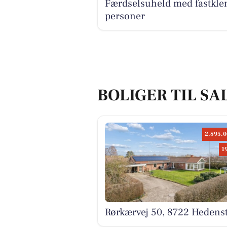
Færdselsuheld med fastkle
personer
BOLIGER TIL SA
2.895.0
1
Rørkærvej 50, 8722 Hedens