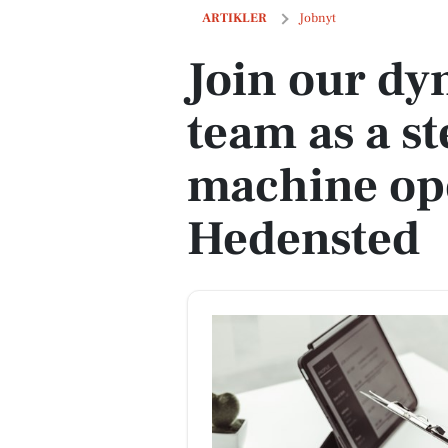
Join our dynamic scrapyard team as a 
ARTIKLER
Jobnyt
Join our dy
team as a st
machine op
Hedensted