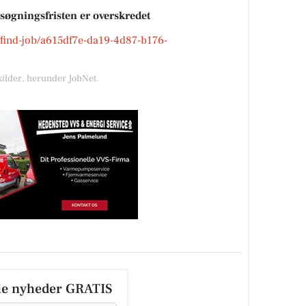
nsøgningsfristen er overskredet
k/find-job/a615df7e-da19-4d87-b176-
kilder, herunder JobNet.
le nyheder GRATIS