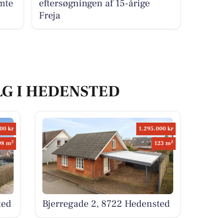
mte
eftersøgningen af 15-årige
Freja
LG I HEDENSTED
00 kr
1.295.000 kr
2
2
98 m
123 m
ted
Bjerregade 2, 8722 Hedensted