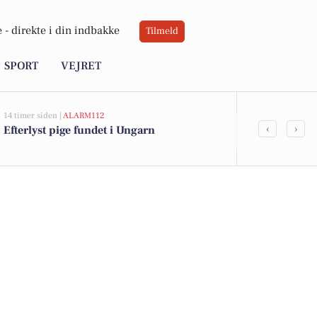
 -
direkte i din indbakke
Tilmeld
SPORT
VEJRET
14 timer siden |
ALARM112
21 timer siden |
A
‹
›
Efterlyst pige fundet i Ungarn
Politiet dele