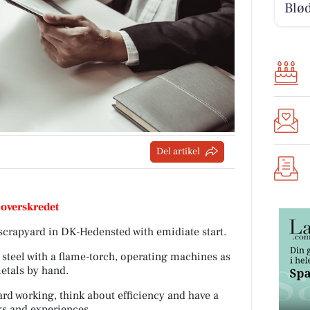
Blød
Del artikel
 overskredet
scrapyard in DK-Hedensted with emidiate start.
 steel with a flame-torch, operating machines as
metals by hand.
ard working, think about efficiency and have a
ks and experiences.