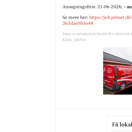
Ansøgningsfrist: 21-06-2026;
- a
Se mere her:
https://job.jobnet.d
363dae0b3e48
Data er automatisk hentet fra eksterne 
Kilde: JobNet
Få loka