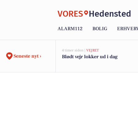
VORES
Hedensted
ALARM112
BOLIG
ERHVER
4 timer siden |
VEJRET
Seneste nyt ›
Blødt vejr lokker ud i dag