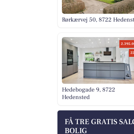
Rørkærvej 50, 8722 Hedens
2.395.0
2
Hedebogade 9, 8722
Hedensted
FÅ TRE GRATIS SA
BOLIG