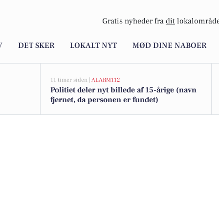
Gratis nyheder fra
dit
lokalområde
V
DET SKER
LOKALT NYT
MØD DINE NABOER
11 timer siden |
ALARM112
Politiet deler nyt billede af 15-årige (navn
fjernet, da personen er fundet)