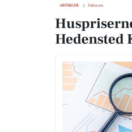
Huspriserne går op i Hedensted Kom
ARTIKLER
Fakta om
Huspriserne
Hedensted