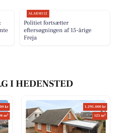
ALARM112
:
Politiet fortsætter
mte
eftersøgningen af 15-årige
Freja
LG I HEDENSTED
00 kr
1.295.000 kr
2
2
98 m
123 m