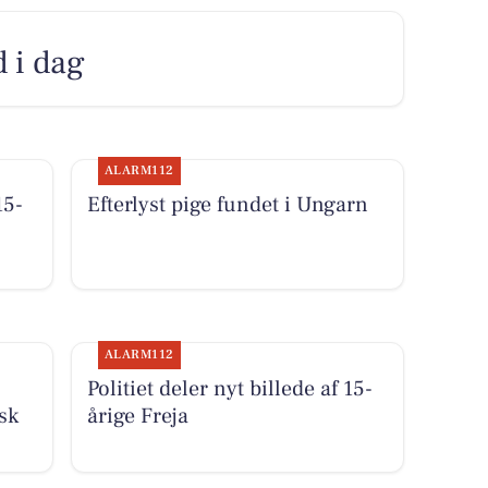
d i dag
ALARM112
15-
Efterlyst pige fundet i Ungarn
ALARM112
Politiet deler nyt billede af 15-
sk
årige Freja