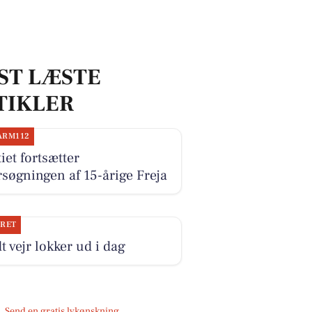
ST LÆSTE
TIKLER
ARM112
tiet fortsætter
rsøgningen af 15-årige Freja
JRET
t vejr lokker ud i dag
Send en gratis lykønskning