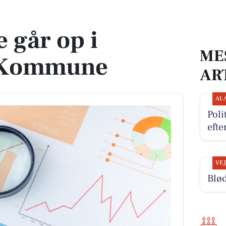
mune
 går op i
ME
 Kommune
AR
AL
Poli
efte
VE
Blød