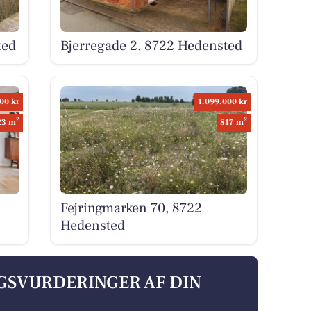
ted
Bjerregade 2, 8722 Hedensted
00 kr
1.099.000 kr
2
2
23 m
817 m
Fejringmarken 70, 8722
Hedensted
LGSVURDERINGER AF DIN