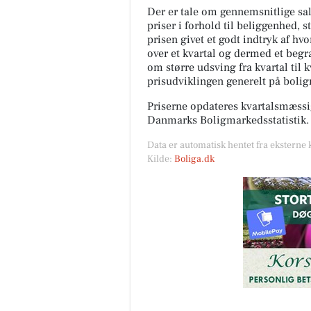
Der er tale om gennemsnitlige salg
priser i forhold til beliggenhed, s
prisen givet et godt indtryk af hv
over et kvartal og dermed et begræ
om større udsving fra kvartal til 
prisudviklingen generelt på boli
Priserne opdateres kvartalsmæssig
Danmarks Boligmarkedsstatistik.
Data er automatisk hentet fra eksterne 
Kilde:
Boliga.dk