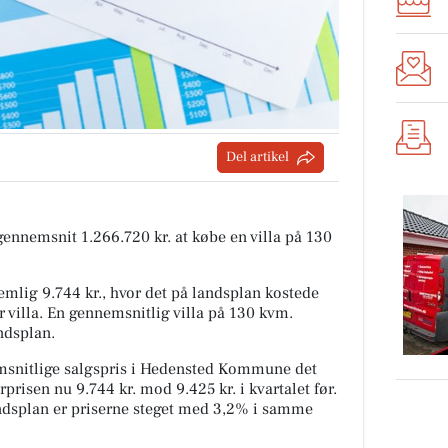
Del artikel
 gennemsnit 1.266.720 kr. at købe en villa på 130
mlig 9.744 kr., hvor det på landsplan kostede
r villa. En gennemsnitlig villa på 130 kvm.
ndsplan.
snitlige salgspris i Hedensted Kommune det
prisen nu 9.744 kr. mod 9.425 kr. i kvartalet før.
andsplan er priserne steget med 3,2% i samme