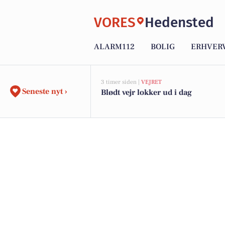
VORES
Hedensted
ALARM112
BOLIG
ERHVER
3 timer siden |
VEJRET
Seneste nyt ›
Blødt vejr lokker ud i dag