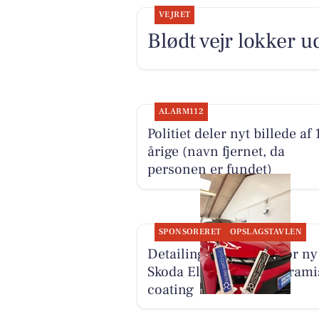
VEJRET
Blødt vejr lokker u
ALARM112
Politiet deler nyt billede af 
årige (navn fjernet, da
personen er fundet)
SPONSORERET
OPSLAGSTAVLEN
Detailing Center klargør ny
Skoda Elroq RS med kerami
coating