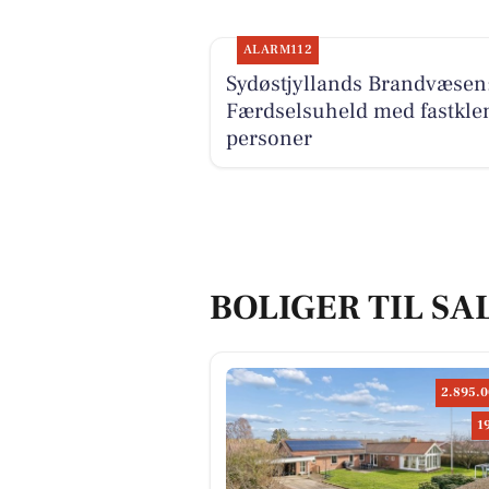
ALARM112
Sydøstjyllands Brandvæsen
Færdselsuheld med fastkle
personer
BOLIGER TIL SA
2.895.0
1