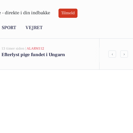
 -
direkte i din indbakke
Tilmeld
SPORT
VEJRET
13 timer siden |
ALARM112
20 timer siden |
‹
›
Efterlyst pige fundet i Ungarn
Politiet dele