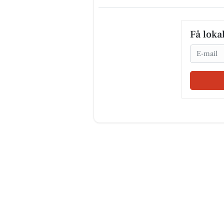
Få loka
Email