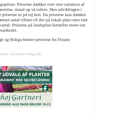
spriser. Priserne dækker over stor variation af
tørrelse, stand og så videre. Men udviklingen i
or priserne er på vej hen. Da priserne kun dækker
nset antal villaer vil der på lokalt plan være tale
kvartal. Priserne på landsplan fortæller mere om
gmarkedet.
t og Boliga henter priserne fra Finans
kilder, herunder Boliga.dk.