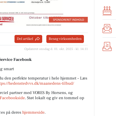
Del artikel
Besøg virksomheden
Opdateret onsdag d. 01. okt. 2025 - kl. 14:11
 Service Facebook
og smart
u den perfekte temperatur i hele hjemmet – Læs
tps://hedenstedvvs.dk/maanedens-tilbud/
ciel partner med VORES By Horsens, og
Facebookside
. Støt lokalt og giv en tommel op
ces på deres
hjemmeside
.