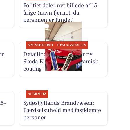
Politiet deler nyt billede af 15-
årige (navn fjernet, da
personen er fundet)
SPONSORERET
OPSLAGSTAVLEN
rn
Detailing Center klargør ny
Skoda Elroq RS med keramisk
coating
ALARM112
15-
Sydøstjyllands Brandvæsen:
Færdselsuheld med fastklemte
personer