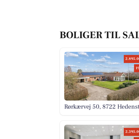
BOLIGER TIL SA
2.895.0
1
Rørkærvej 50, 8722 Hedens
2.395.0