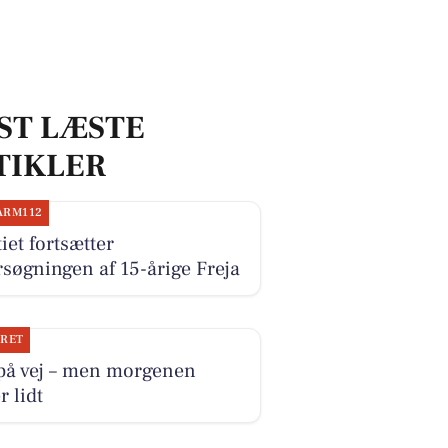
ST LÆSTE
TIKLER
ARM112
tiet fortsætter
rsøgningen af 15-årige Freja
JRET
 på vej – men morgenen
r lidt