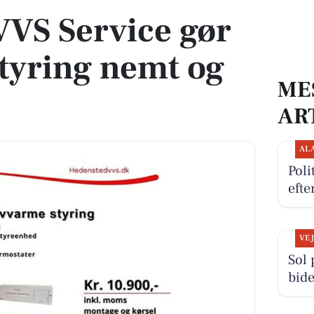
VS Service gør
tyring nemt og
ME
AR
AL
Poli
efte
VE
Sol
bide