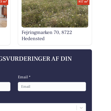
2
2
23 m
817 m
Fejringmarken 70, 8722
Hedensted
LGSVURDERINGER AF DIN
Email *