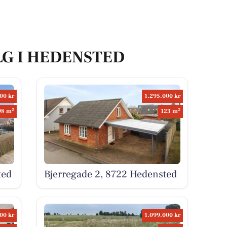
LG I HEDENSTED
00 kr
1.295.000 kr
2
2
98 m
123 m
ted
Bjerregade 2, 8722 Hedensted
00 kr
1.099.000 kr