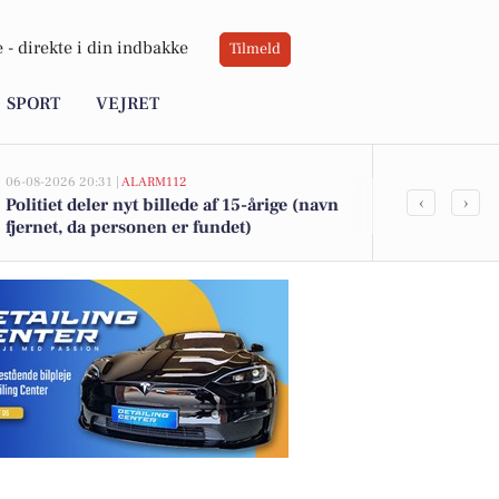
 -
direkte i din indbakke
Tilmeld
SPORT
VEJRET
06-08-2026 20:31 |
ALARM112
06-08-2026 18:31
‹
›
Politiet deler nyt billede af 15-årige (navn
Efterlyst pig
fjernet, da personen er fundet)