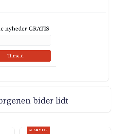
le nyheder GRATIS
Tilmeld
orgenen bider lidt
ALARM112