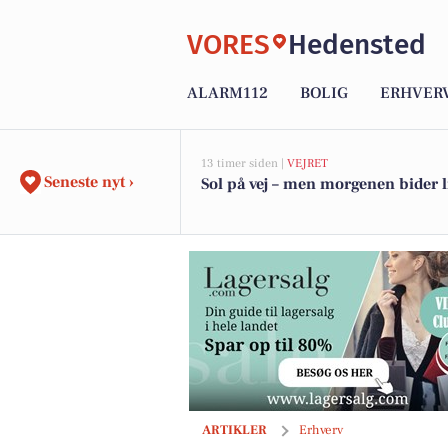
VORES
Hedensted
ALARM112
BOLIG
ERHVER
13 timer siden |
VEJRET
Seneste nyt ›
Sol på vej – men morgenen bider l
Hedensted VVS Service gør gulvvarmes
ARTIKLER
Erhverv