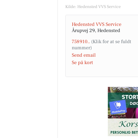
Kilde: Hedensted VVS Service
Hedensted VVS Service
Årupvej 29, Hedensted
758910..
Send email
Se på kort