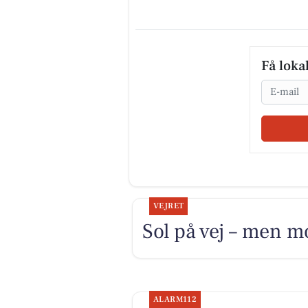
Få loka
Email
VEJRET
Sol på vej – men m
ALARM112