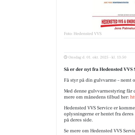
Foto: Hedensted VVS
Onsdag d. 01. okt. 2025 - kl. 13:50
Så er der nyt fra Hedensted VVS
Få styr på din gulvvarme – nemt 
Med denne gulvvarmestyring får d
mere om månedens tilbud her:
ht
Hedensted VVS Service er kommer
oplysningerne er hentet fra deres
på deres side.
Se mere om Hedensted VVS Servi