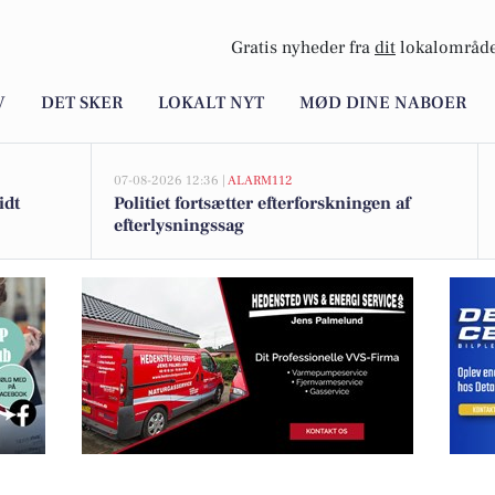
Gratis nyheder fra
dit
lokalområde
V
DET SKER
LOKALT NYT
MØD DINE NABOER
07-08-2026 12:36 |
ALARM112
idt
Politiet fortsætter efterforskningen af
efterlysningssag
tyring nemt og smart