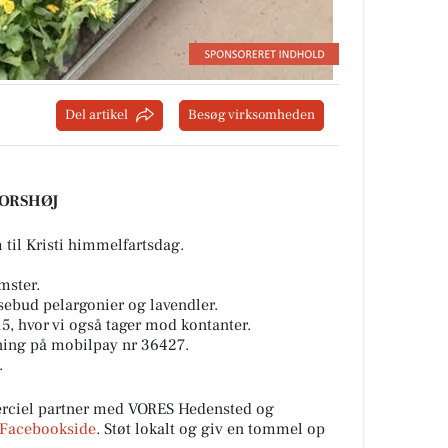
Del artikel
Besøg virksomheden
 KORSHØJ
til Kristi himmelfartsdag.
mster.
osebud pelargonier og lavendler.
15, hvor vi også tager mod kontanter.
ening på mobilpay nr 36427.
.
iel partner med VORES Hedensted og
Facebookside
. Støt lokalt og giv en tommel op