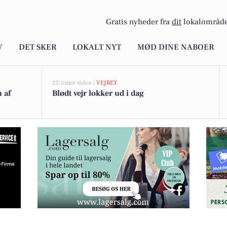
Gratis nyheder fra
dit
lokalområde
V
DET SKER
LOKALT NYT
MØD DINE NABOER
22 timer siden |
VEJRET
n af
Blødt vejr lokker ud i dag
 stauder hjem til Kristi himmelfartsdag