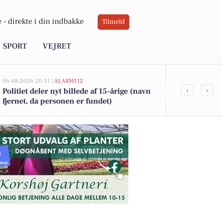
 -
direkte i din indbakke
Tilmeld
SPORT
VEJRET
06-08-2026 20:31 |
ALARM112
06-08-2026 18:31
‹
›
Politiet deler nyt billede af 15-årige (navn
Efterlyst pig
fjernet, da personen er fundet)