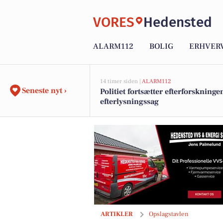
VORES
Hedensted
ALARM112
BOLIG
ERHVER
14 timer siden |
ALARM112
Seneste nyt ›
Politiet fortsætter efterforskninge
efterlysningssag
GARTNERIET KORSHØJ har fået de første
ARTIKLER
Opslagstavlen