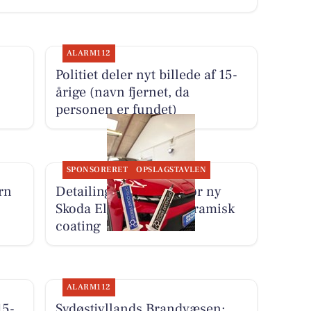
ALARM112
Politiet deler nyt billede af 15-
årige (navn fjernet, da
personen er fundet)
SPONSORERET
OPSLAGSTAVLEN
rn
Detailing Center klargør ny
Skoda Elroq RS med keramisk
coating
ALARM112
15-
Sydøstjyllands Brandvæsen: