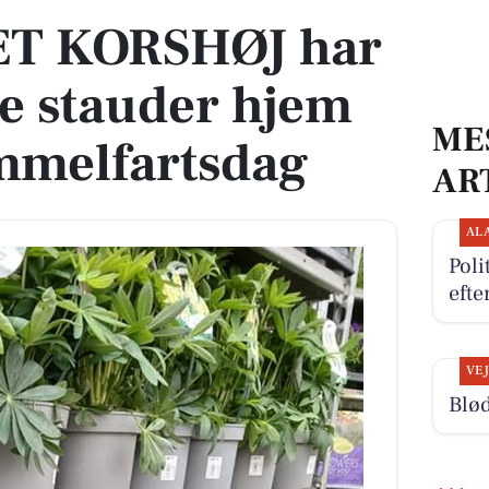
T KORSHØJ har
te stauder hjem
ME
immelfartsdag
AR
AL
Poli
efte
VE
Blød