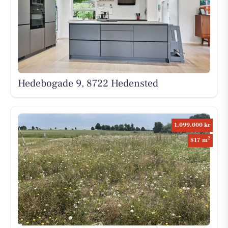
Hedebogade 9, 8722 Hedensted
1.099.000 kr
2
817 m