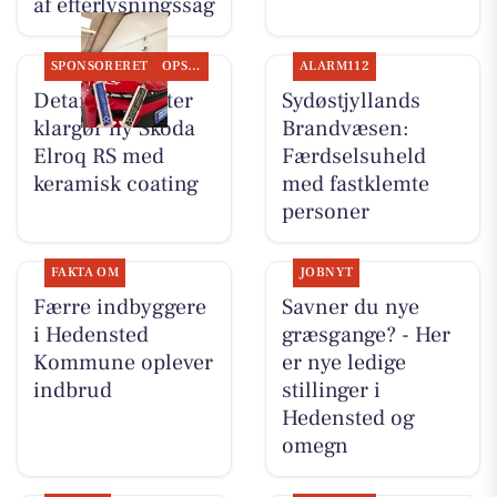
af efterlysningssag
SPONSORERET
OPSLAGSTAVLEN
ALARM112
Detailing Center
Sydøstjyllands
klargør ny Skoda
Brandvæsen:
Elroq RS med
Færdselsuheld
keramisk coating
med fastklemte
personer
FAKTA OM
JOBNYT
Færre indbyggere
Savner du nye
i Hedensted
græsgange? - Her
Kommune oplever
er nye ledige
indbrud
stillinger i
Hedensted og
omegn