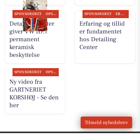
SPONSORERET
OPSLAGSTAVLEN
SPONSORERET
ERHVERV
Detailing Center
Erfaring og tillid
giver VW ID.7
er fundamentet
permanent
hos Detailing
keramisk
Center
beskyttelse
SPONSORERET
OPSLAGSTAVLEN
Ny video fra
GARTNERIET
KORSHØJ - Se den
her
Tilmeld nyhedsbrev