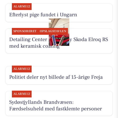
ALARM112
Efterlyst pige fundet i Ungarn
SPONSORERET
OPSLAGSTAVLEN
Detailing Center klargør ny Skoda Elroq RS
med keramisk coating
ALARM112
Politiet deler nyt billede af 15-årige Freja
ALARM112
Sydøstjyllands Brandvæsen:
Færdselsuheld med fastklemte personer