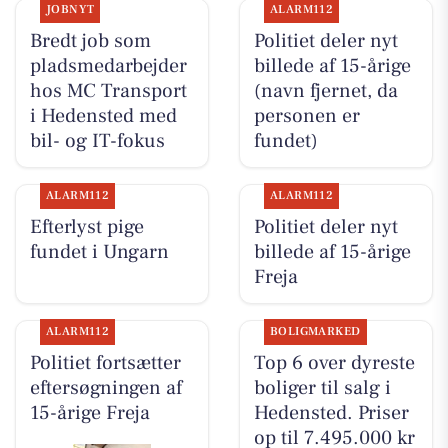
JOBNYT
ALARM112
Bredt job som
Politiet deler nyt
pladsmedarbejder
billede af 15-årige
hos MC Transport
(navn fjernet, da
i Hedensted med
personen er
bil- og IT-fokus
fundet)
ALARM112
ALARM112
Efterlyst pige
Politiet deler nyt
fundet i Ungarn
billede af 15-årige
Freja
ALARM112
BOLIGMARKED
Politiet fortsætter
Top 6 over dyreste
eftersøgningen af
boliger til salg i
15-årige Freja
Hedensted. Priser
op til 7.495.000 kr