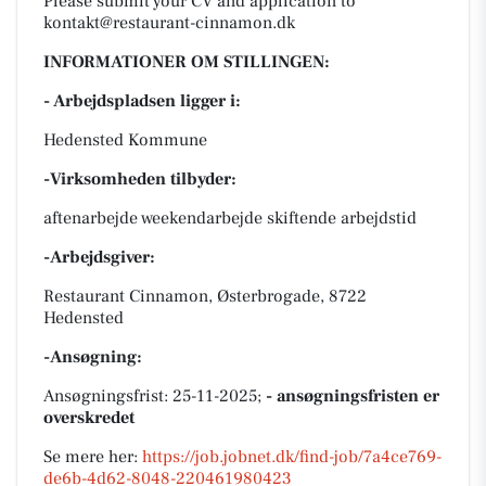
Please submit your CV and application to
kontakt@restaurant-cinnamon.dk
INFORMATIONER OM STILLINGEN:
- Arbejdspladsen ligger i:
Hedensted Kommune
-Virksomheden tilbyder:
aftenarbejde weekendarbejde skiftende arbejdstid
-Arbejdsgiver:
Restaurant Cinnamon, Østerbrogade, 8722
Hedensted
-Ansøgning:
Ansøgningsfrist: 25-11-2025;
- ansøgningsfristen er
overskredet
Se mere her:
https://job.jobnet.dk/find-job/7a4ce769-
de6b-4d62-8048-220461980423