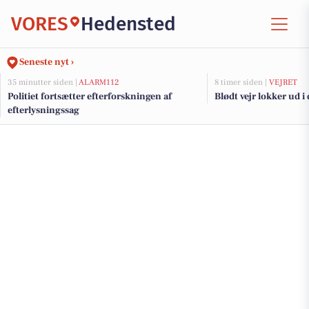
VORES
Hedensted
Seneste nyt ›
35 minutter siden |
ALARM112
8 timer siden |
VEJRET
Politiet fortsætter efterforskningen af
Blødt vejr lokker ud i
efterlysningssag