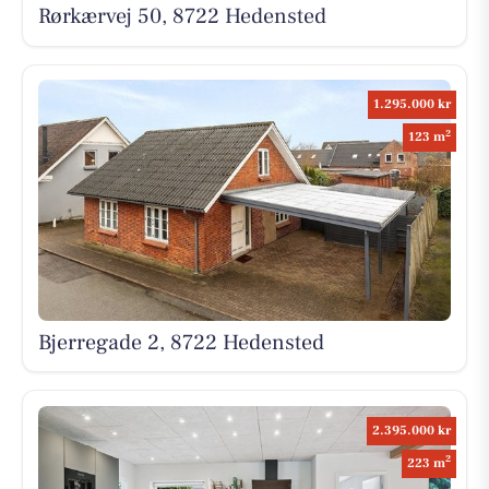
Rørkærvej 50, 8722 Hedensted
1.295.000 kr
2
123 m
Bjerregade 2, 8722 Hedensted
2.395.000 kr
2
223 m