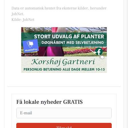
Data er automatisk hentet fra eksterne kilder, herunder
JobNet.
Kilde: JobNet
Få lokale nyheder GRATIS
Email