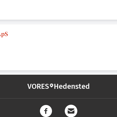
ApS
VORES
Hedensted