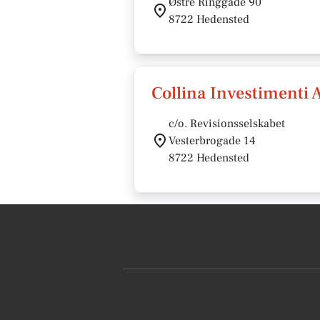
Østre Ringgade 90
8722 Hedensted
Collina Investimenti 
c/o. Revisionsselskabet
Vesterbrogade 14
8722 Hedensted