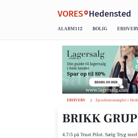
VORES
Hedensted
ALARM112
BOLIG
ERHVER
Brikk Gruppen ApS
ERHVERV
Ejendomsmægler i Hed
BRIKK GRUP
4.7/5 på Trust Pilot. Sælg Tryg med