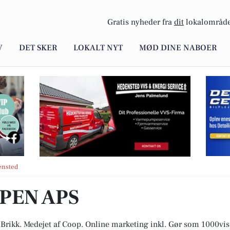
Gratis nyheder fra
dit
lokalområde
V
DET SKER
LOKALT NYT
MØD DINE NABOER
ensted
PEN APS
 Brikk. Medejet af Coop. Online marketing inkl. Gør som 1000vis 