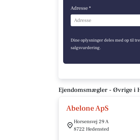
Adresse *
Adresse
Dine oplysninger deles med op til tr
salgsvurdering.
Ejendomsmægler - Øvrige i 
Abelone ApS
Horsensvej 29 A
8722 Hedensted